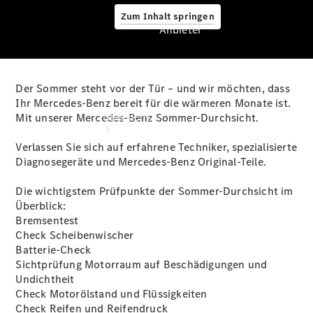
Zum Inhalt springen
Anbieter
Der Sommer steht vor der Tür – und wir möchten, dass
Anbieter
Ihr Mercedes-Benz bereit für die wärmeren Monate ist.
Übersicht
Mit unserer Mercedes-Benz Sommer-Durchsicht.
Verlassen Sie sich auf erfahrene Techniker, spezialisierte
Diagnosegeräte und Mercedes-Benz Original-Teile.
Die wichtigstem Prüfpunkte der Sommer-Durchsicht im
Überblick:
Bremsentest
Startseite
Check Scheibenwischer
Ansprechpartner
Batterie-Check
finden
Sichtprüfung Motorraum auf Beschädigungen und
Beratung
Undichtheit
vereinbaren
Check Motorölstand und Flüssigkeiten
Servicetermin
Check Reifen und Reifendruck