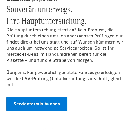
Gebrauchtwagensuche
Souverän unterwegs.
Junge
Sterne
Ihre
Hauptuntersuchung.
Junge
Sterne -
Die Hauptuntersuchung steht an? Kein Problem, die
elektrisch
Prüfung durch einen amtlich anerkannten Prüfingenieur
Mercedes-
findet direkt bei uns statt und auf Wunsch kümmern wir
Benz
uns auch um notwendige Servicearbeiten. So ist Ihr
Online
Mercedes-Benz im Handumdrehen bereit für die
Store
Plakette – und für die Straße von morgen.
Hauptuntersuchung:
Geprüft unterwegs.
Übrigens: Für gewerblich genutzte Fahrzeuge erledigen
wir die UVV-Prüfung (Unfallverhütungsvorschrift) gleich
mit.
Servicetermin buchen