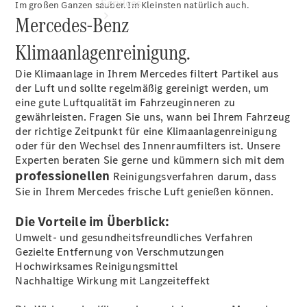
Services
Im großen Ganzen sauber. Im Kleinsten natürlich auch.
Mercedes‑Benz
Klimaanlagenreinigung.
Die Klimaanlage in Ihrem Mercedes filtert Partikel aus
der Luft und sollte regelmäßig gereinigt werden, um
eine gute Luftqualität im Fahrzeuginneren zu
Übersicht
gewährleisten. Fragen Sie uns, wann bei Ihrem Fahrzeug
Serviceangebote
der richtige Zeitpunkt für eine Klimaanlagenreinigung
Reifen &
oder für den Wechsel des Innenraumfilters ist. Unsere
Kompletträder
Experten beraten Sie gerne und kümmern sich mit dem
Teile &
professionellen
Reinigungsverfahren darum, dass
Zubehör
Sie in Ihrem Mercedes frische Luft genießen können.
Pannen- &
Schadenhilfe
Die Vorteile im Überblick:
Reparatur &
Umwelt- und gesundheitsfreundliches Verfahren
Werkstatt
Gezielte Entfernung von Verschmutzungen
Rückrufe &
Hochwirksames Reinigungsmittel
Umrüstungen
Nachhaltige Wirkung mit Langzeiteffekt
Warnung: Betrug
beim