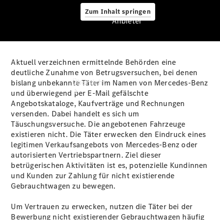
Zum Inhalt springen
Anbieter
Aktuell verzeichnen ermittelnde Behörden eine
Anbieter
deutliche Zunahme von Betrugsversuchen, bei denen
Übersicht
bislang unbekannte Täter im Namen von Mercedes-Benz
und überwiegend per E‑Mail gefälschte
Angebotskataloge, Kaufverträge und Rechnungen
versenden. Dabei handelt es sich um
Täuschungsversuche. Die angebotenen Fahrzeuge
existieren nicht. Die Täter erwecken den Eindruck eines
legitimen Verkaufsangebots von Mercedes‑Benz oder
autorisierten Vertriebspartnern. Ziel dieser
Startseite
betrügerischen Aktivitäten ist es, potenzielle Kundinnen
Ansprechpartner
und Kunden zur Zahlung für nicht existierende
finden
Gebrauchtwagen zu bewegen.
Beratung
vereinbaren
Um Vertrauen zu erwecken, nutzen die Täter bei der
Servicetermin
Bewerbung nicht existierender Gebrauchtwagen häufig