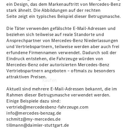
vereinbaren
ein Design, das dem Markenauftritt von Mercedes‑Benz
Tel: +49
stark ähnelt. Die Abbildungen auf der rechten
3342 2488
Seite zeigt ein typisches Beispiel dieser Betrugsmasche.
0
Die Täter verwenden gefälschte E‑Mail‑Adressen und
beziehen sich teilweise auf reale Standorte und
Ansprechpartner von Mercedes‑Benz Niederlassungen
und Vertriebspartnern, teilweise werden aber auch frei
erfundene Firmennamen verwendet. Dadurch soll der
Eindruck entstehen, die Fahrzeuge würden von
Mercedes‑Benz oder autorisierten Mercedes-Benz
Vertriebspartnern angeboten – oftmals zu besonders
attraktiven Preisen.
Kaufen
Aktuell sind mehrere E‑Mail‑Adressen bekannt, die im
Rahmen dieser Betrugsmasche verwendet werden.
Einige Beispiele dazu sind:
vertrieb@mercedesbenz-fahrzeuge.com
info@mercedes-benzag.de
schmitz@my-mercedes.de
tillmann@daimler-stuttgart.de
Übersicht