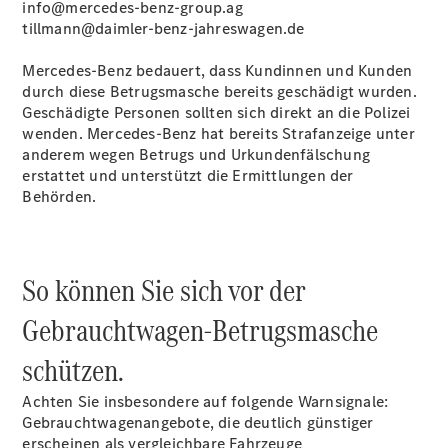
info@mercedes-benz-group.ag
Gebrauchtwagensuche
tillmann@daimler-benz-jahreswagen.de
Junge
Sterne
Mercedes‑Benz bedauert, dass Kundinnen und Kunden
Junge
durch diese Betrugsmasche bereits geschädigt wurden.
Sterne -
Geschädigte Personen sollten sich direkt an die Polizei
elektrisch
wenden. Mercedes‑Benz hat bereits Strafanzeige unter
Mercedes-
anderem wegen Betrugs und Urkundenfälschung
Benz
erstattet und unterstützt die Ermittlungen der
Online
Behörden.
Store
Hauptuntersuchung:
Geprüft unterwegs.
So können Sie sich vor der
Gebrauchtwagen-Betrugsmasche
schützen.
Achten Sie insbesondere auf folgende Warnsignale:
Gebrauchtwagenangebote, die deutlich günstiger
erscheinen als vergleichbare Fahrzeuge