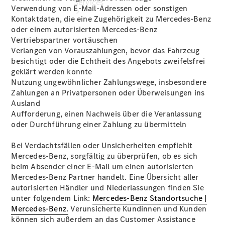
Services
Verwendung von E-Mail-Adressen oder sonstigen
Kontaktdaten, die eine Zugehörigkeit zu Mercedes-Benz
oder einem autorisierten Mercedes-Benz
Vertriebspartner vortäuschen
Verlangen von Vorauszahlungen, bevor das Fahrzeug
besichtigt oder die Echtheit des Angebots zweifelsfrei
geklärt werden konnte
Nutzung ungewöhnlicher Zahlungswege, insbesondere
Übersicht
Zahlungen an Privatpersonen oder Überweisungen ins
Serviceangebote
Ausland
Reifen &
Aufforderung, einen Nachweis über die Veranlassung
Kompletträder
oder Durchführung einer Zahlung zu übermitteln
Teile &
Zubehör
Bei Verdachtsfällen oder Unsicherheiten empfiehlt
Pannen- &
Mercedes-Benz, sorgfältig zu überprüfen, ob es sich
Schadenhilfe
beim Absender einer E-Mail um einen autorisierten
Reparatur &
Mercedes-Benz Partner handelt. Eine Übersicht aller
Werkstatt
autorisierten Händler und Niederlassungen finden Sie
Rückrufe &
unter folgendem Link:
Mercedes-Benz Standortsuche |
Umrüstungen
Mercedes-Benz.
Verunsicherte Kundinnen und Kunden
Warnung: Betrug
können sich außerdem an das Customer Assistance
beim