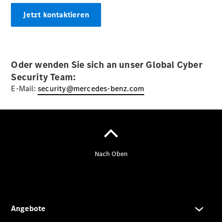
Jetzt kontaktieren
Übersicht
Kontakt
Oder wenden Sie sich an unser Global Cyber
Security Team:
E-Mail:
security@mercedes-benz.com
Ansprechpartner
Kontaktformular
Unternehmens
News
Events
Elektromobilität
Karriere